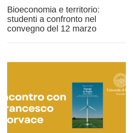
p
Bioeconomia e territorio:
r
studenti a confronto nel
i
convegno del 12 marzo
n
c
i
p
a
l
e