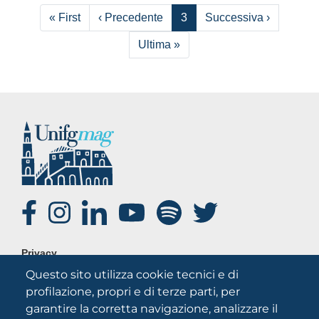
Paginazione
Prima pagina
Pagina precedente
Pagina s
« First
‹ Precedente
3
Successiva ›
Ultima pagina
Ultima »
SOCIAL
FOOTER
Privacy
MENU
Questo sito utilizza cookie tecnici e di
Note legali
profilazione, propri e di terze parti, per
Credits
garantire la corretta navigazione, analizzare il
Chi siamo