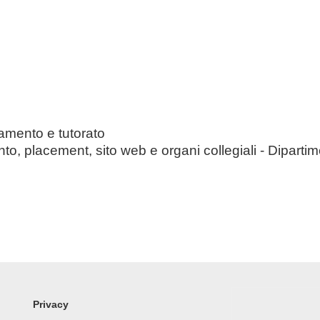
p
r
i
n
c
i
p
tamento e tutorato
nto, placement, sito web e organi collegiali - Dipart
a
l
e
FOOTER
Privacy
MENU