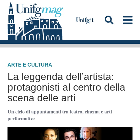
S
a
l
t
a
Testata
a
l
ARTE E CULTURA
c
La leggenda dell’artista:
o
n
protagonisti al centro della
t
scena delle arti
e
n
Un ciclo di appuntamenti tra teatro, cinema e arti
performative
u
t
o