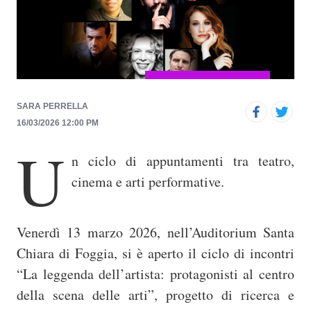
p
r
i
n
c
i
SARA PERRELLA
16/03/2026 12:00 PM
p
U
a
n ciclo di appuntamenti tra teatro,
l
cinema e arti performative.
e
Venerdì 13 marzo 2026, nell’Auditorium Santa
Chiara di Foggia, si è aperto il ciclo di incontri
“La leggenda dell’artista: protagonisti al centro
della scena delle arti”, progetto di ricerca e