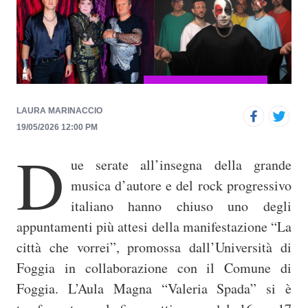
p
r
i
n
c
i
LAURA MARINACCIO
p
19/05/2026 12:00 PM
a
D
ue serate all’insegna della grande
l
e
musica d’autore e del rock progressivo
italiano hanno chiuso uno degli
appuntamenti più attesi della manifestazione “La
città che vorrei”, promossa dall’Università di
Foggia in collaborazione con il Comune di
Foggia. L’Aula Magna “Valeria Spada” si è