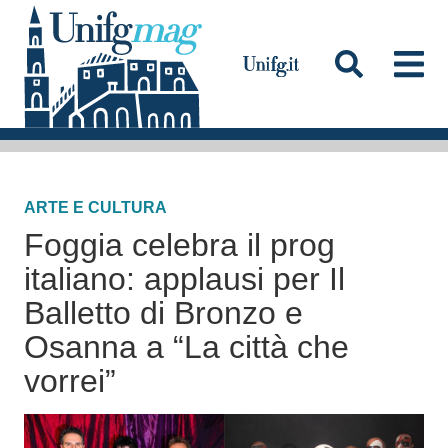
S
a
l
t
a
Testata
a
l
ARTE E CULTURA
c
Foggia celebra il prog
o
n
italiano: applausi per Il
t
Balletto di Bronzo e
e
Osanna a “La città che
n
vorrei”
u
t
o