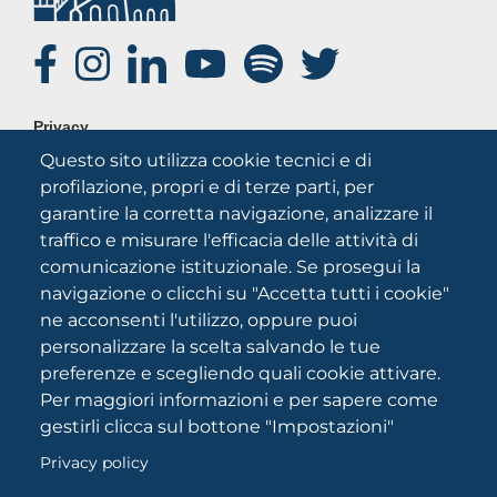
SOCIAL
FOOTER
Privacy
MENU
Questo sito utilizza cookie tecnici e di
Note legali
profilazione, propri e di terze parti, per
Credits
garantire la corretta navigazione, analizzare il
Chi siamo
traffico e misurare l'efficacia delle attività di
comunicazione istituzionale. Se prosegui la
navigazione o clicchi su "Accetta tutti i cookie"
ne acconsenti l'utilizzo, oppure puoi
personalizzare la scelta salvando le tue
preferenze e scegliendo quali cookie attivare.
Per maggiori informazioni e per sapere come
Università degli Studi di Foggia
gestirli clicca sul bottone "Impostazioni"
Via A.Gramsci 89/91 CF: 94045260711 Partita IVA:
03016180717
Privacy policy
Reg. Tribunale di Foggia 2046/2021