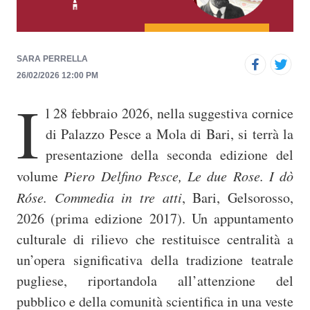
p
r
i
SARA PERRELLA
n
26/02/2026 12:00 PM
c
I
i
l 28 febbraio 2026, nella suggestiva cornice
p
di
Palazzo Pesce
a
Mola di Bari
, si terrà la
a
presentazione della seconda edizione del
l
volume
Piero Delfino Pesce, Le due Rose. I dò
e
Róse. Commedia in tre atti
, Bari, Gelsorosso,
2026 (prima edizione 2017). Un appuntamento
culturale di rilievo che restituisce centralità a
un’opera significativa della tradizione teatrale
pugliese, riportandola all’attenzione del
pubblico e della comunità scientifica in una veste