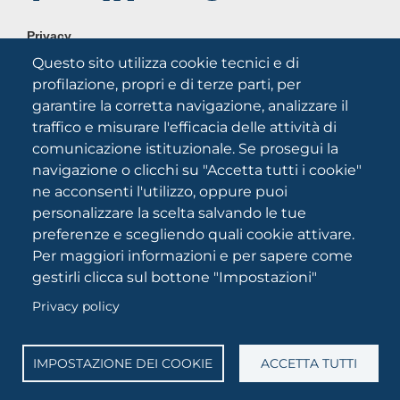
FOOTER
Privacy
MENU
Questo sito utilizza cookie tecnici e di
Note legali
profilazione, propri e di terze parti, per
Credits
garantire la corretta navigazione, analizzare il
Chi siamo
traffico e misurare l'efficacia delle attività di
comunicazione istituzionale. Se prosegui la
navigazione o clicchi su "Accetta tutti i cookie"
ne acconsenti l'utilizzo, oppure puoi
personalizzare la scelta salvando le tue
preferenze e scegliendo quali cookie attivare.
Per maggiori informazioni e per sapere come
Università degli Studi di Foggia
gestirli clicca sul bottone "Impostazioni"
Via A.Gramsci 89/91 CF: 94045260711 Partita IVA:
03016180717
Privacy policy
Reg. Tribunale di Foggia 2046/2021
PEC: protocollo@cert.unifg.it Webmaster:
IMPOSTAZIONE DEI COOKIE
ACCETTA TUTTI
servizioweb@unifg.it
C
o