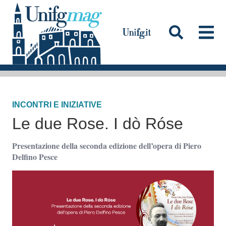
S
a
l
t
a
Testata
a
l
INCONTRI E INIZIATIVE
c
Le due Rose. I dò Róse
o
n
Presentazione della seconda edizione dell’opera di Piero
t
Delfino Pesce
e
n
u
t
o