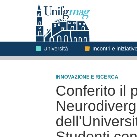
Testata
Immagine
Immagine
Università
Incontri e iniziativ
INNOVAZIONE E RICERCA
Conferito il 
Neurodiverg
dell'Universi
Studenti con