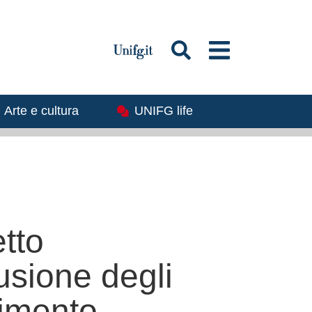
magine
Immagine
Arte e cultura
UNIFG life
tto
lusione degli
dimento