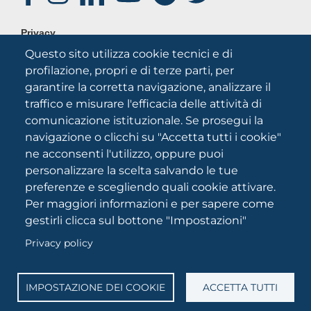
FOOTER
Privacy
MENU
Questo sito utilizza cookie tecnici e di
Note legali
profilazione, propri e di terze parti, per
Credits
garantire la corretta navigazione, analizzare il
Chi siamo
traffico e misurare l'efficacia delle attività di
comunicazione istituzionale. Se prosegui la
navigazione o clicchi su "Accetta tutti i cookie"
ne acconsenti l'utilizzo, oppure puoi
personalizzare la scelta salvando le tue
preferenze e scegliendo quali cookie attivare.
Per maggiori informazioni e per sapere come
Università degli Studi di Foggia
gestirli clicca sul bottone "Impostazioni"
Via A.Gramsci 89/91 CF: 94045260711 Partita IVA:
03016180717
Privacy policy
Reg. Tribunale di Foggia 2046/2021
PEC: protocollo@cert.unifg.it Webmaster:
IMPOSTAZIONE DEI COOKIE
ACCETTA TUTTI
servizioweb@unifg.it
C
o