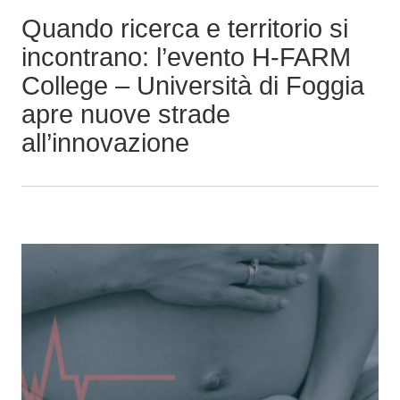
p
Quando ricerca e territorio si
r
incontrano: l’evento H-FARM
i
College – Università di Foggia
n
apre nuove strade
c
i
all’innovazione
p
a
l
e