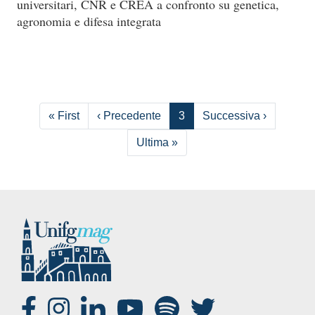
universitari, CNR e CREA a confronto su genetica,
agronomia e difesa integrata
Paginazione
Prima pagina
Pagina precedente
Pagina s
« First
‹ Precedente
3
Successiva ›
Ultima pagina
Ultima »
SOCIAL