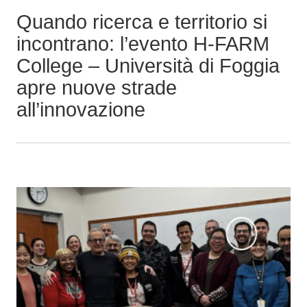
p
Quando ricerca e territorio si
r
incontrano: l’evento H-FARM
i
College – Università di Foggia
n
apre nuove strade
c
i
all’innovazione
p
a
l
e