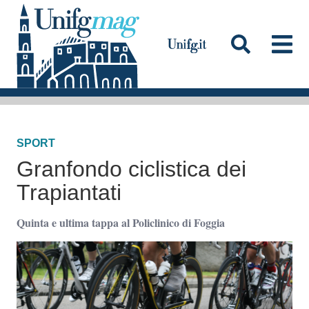
S
a
l
t
a
Testata
a
l
SPORT
c
Granfondo ciclistica dei
o
n
Trapiantati
t
Quinta e ultima tappa al Policlinico di Foggia
e
n
u
t
o