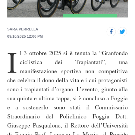
p
r
i
n
SARA PERRELLA
09/10/2025 12:00 PM
c
I
i
l 3 ottobre 2025 si è tenuta la “Granfondo
p
ciclistica dei Trapiantati”, una
a
manifestazione sportiva non competitiva
l
che celebra il dono della vita e i cui protagonisti
e
sono i trapiantati d’organo. L’evento, giunto alla
sua quinta e ultima tappa, si è concluso a Foggia
e a sostenerlo sono stati il Commissario
Straordinario del Policlinico Foggia Dott.
Giuseppe Pasqualone, il Rettore dell’Università
di Foggia Prof. Lorenzo Lo Muzio, il Preside