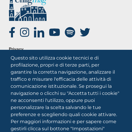
SOCIAL
FOOTER
Privacy
MENU
Questo sito utilizza cookie tecnici e di
Note legali
profilazione, propri e di terze parti, per
Credits
garantire la corretta navigazione, analizzare il
Chi siamo
traffico e misurare l'efficacia delle attività di
comunicazione istituzionale. Se prosegui la
navigazione o clicchi su "Accetta tutti i cookie"
ne acconsenti l'utilizzo, oppure puoi
personalizzare la scelta salvando le tue
preferenze e scegliendo quali cookie attivare.
Per maggiori informazioni e per sapere come
Università degli Studi di Foggia
gestirli clicca sul bottone "Impostazioni"
Via A.Gramsci 89/91 CF: 94045260711 Partita IVA: