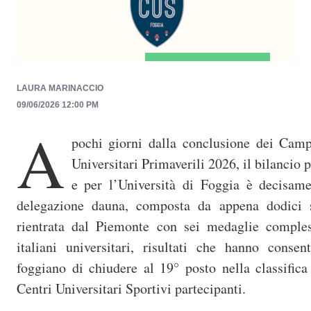
p
r
i
n
c
LAURA MARINACCIO
i
09/06/2026 12:00 PM
A
p
pochi giorni dalla conclusione dei Camp
a
Universitari Primaverili 2026, il bilancio
l
e per l’Università di Foggia è decisame
e
delegazione dauna, composta da appena dodici st
rientrata dal Piemonte con sei medaglie compless
italiani universitari, risultati che hanno consen
foggiano di chiudere al 19° posto nella classific
Centri Universitari Sportivi partecipanti.