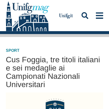
S
a
l
t
a
Testata
a
l
SPORT
c
Cus Foggia, tre titoli italiani
o
n
e sei medaglie ai
t
Campionati Nazionali
e
Universitari
n
u
t
o