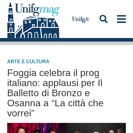
S
a
l
t
a
Testata
a
l
ARTE E CULTURA
c
Foggia celebra il prog
o
n
italiano: applausi per Il
t
Balletto di Bronzo e
e
Osanna a “La città che
n
vorrei”
u
t
o