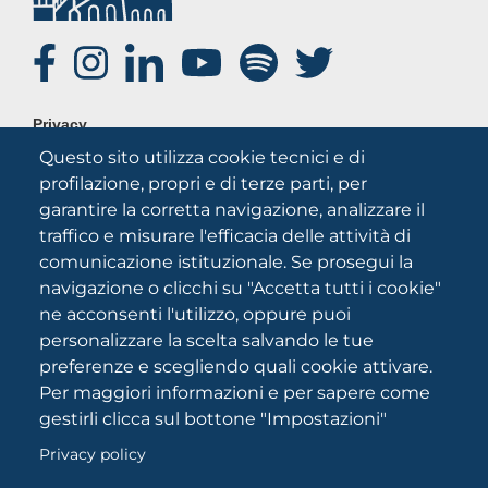
SOCIAL
FOOTER
Privacy
MENU
Questo sito utilizza cookie tecnici e di
Note legali
profilazione, propri e di terze parti, per
Credits
garantire la corretta navigazione, analizzare il
Chi siamo
traffico e misurare l'efficacia delle attività di
comunicazione istituzionale. Se prosegui la
navigazione o clicchi su "Accetta tutti i cookie"
ne acconsenti l'utilizzo, oppure puoi
personalizzare la scelta salvando le tue
preferenze e scegliendo quali cookie attivare.
Per maggiori informazioni e per sapere come
Università degli Studi di Foggia
gestirli clicca sul bottone "Impostazioni"
Via A.Gramsci 89/91 CF: 94045260711 Partita IVA:
03016180717
Privacy policy
Reg. Tribunale di Foggia 2046/2021