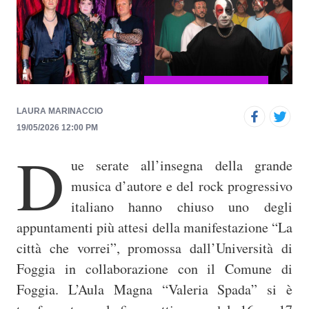
p
r
i
n
c
i
LAURA MARINACCIO
p
19/05/2026 12:00 PM
a
D
ue serate all’insegna della grande
l
e
musica d’autore e del rock progressivo
italiano hanno chiuso uno degli
appuntamenti più attesi della manifestazione “La
città che vorrei”, promossa dall’Università di
Foggia in collaborazione con il Comune di
Foggia. L’Aula Magna “Valeria Spada” si è