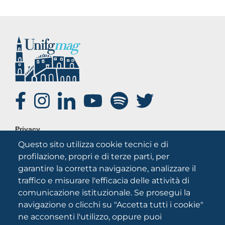
SOCIAL
FOOTER
Privacy
MENU
Questo sito utilizza cookie tecnici e di
Note legali
profilazione, propri e di terze parti, per
Credits
garantire la corretta navigazione, analizzare il
Chi siamo
traffico e misurare l'efficacia delle attività di
comunicazione istituzionale. Se prosegui la
navigazione o clicchi su "Accetta tutti i cookie"
ne acconsenti l'utilizzo, oppure puoi