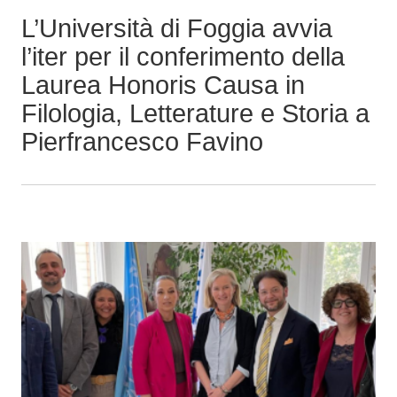
p
L’Università di Foggia avvia
r
l’iter per il conferimento della
i
Laurea Honoris Causa in
n
Filologia, Letterature e Storia a
c
i
Pierfrancesco Favino
p
a
l
e