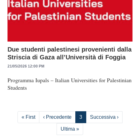
Due studenti palestinesi provenienti dalla
Striscia di Gaza all’Università di Foggia
21/05/2026 12:00 PM
Programma Iupals – Italian Universities for Palestinian
Students
Paginazione
Prima pagina
Pagina precedente
Pagina s
« First
‹ Precedente
3
Successiva ›
Ultima pagina
Ultima »