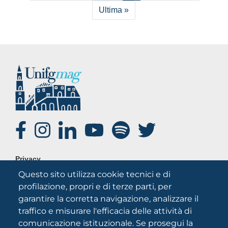
Ultima pagina
Ultima »
SOCIAL
FOOTER
Privacy
MENU
Questo sito utilizza cookie tecnici e di
Note legali
profilazione, propri e di terze parti, per
Credits
garantire la corretta navigazione, analizzare il
Chi siamo
traffico e misurare l'efficacia delle attività di
comunicazione istituzionale. Se prosegui la