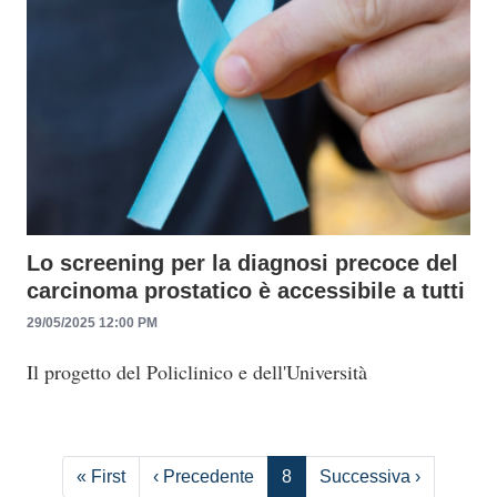
Lo screening per la diagnosi precoce del
carcinoma prostatico è accessibile a tutti
29/05/2025 12:00 PM
Il progetto del Policlinico e dell'Università
Paginazione
Prima pagina
Pagina precedente
Pagina s
« First
‹ Precedente
8
Successiva ›