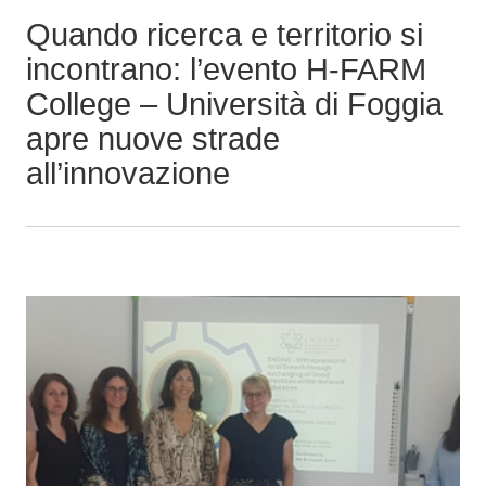
p
Quando ricerca e territorio si
r
incontrano: l’evento H-FARM
i
College – Università di Foggia
n
apre nuove strade
c
i
all’innovazione
p
a
l
e