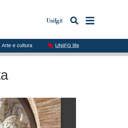
magine
Immagine
Arte e cultura
UNIFG life
ta