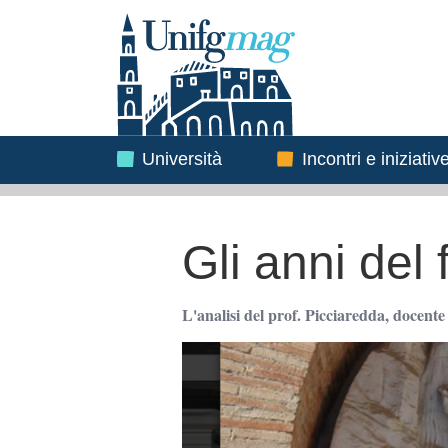
Testata
Immagine
Immagine
Università
Incontri e iniziativ
Gli anni del
L'analisi del prof. Picciaredda, docen