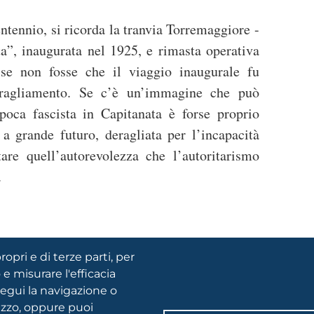
entennio, si ricorda la tranvia Torremaggiore -
a”, inaugurata nel 1925, e rimasta operativa
 se non fosse che il viaggio inaugurale fu
ragliamento. Se c’è un’immagine che può
epoca fascista in Capitanata è forse proprio
 a grande futuro, deragliata per l’incapacità
itare quell’autorevolezza che l’autoritarismo
e.
ropri e di terze parti, per
 e misurare l'efficacia
FOOTER
segui la navigazione o
Privacy
MENU
lizzo, oppure puoi