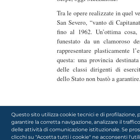
Tra le opere realizzate in quel v
San Severo, “vanto di Capitanat
fino al 1962. Un’ottima cosa,
funestato da un clamoroso de
rappresentare plasticamente l’
questa: una provincia destinata
delle classi dirigenti di eserc
dello Stato non bastò a garantir
Questo sito utilizza cookie tecnici e di profilazione, p
garantire la corretta navigazione, analizzare il traffico
delle attività di comunicazione istituzionale. Se pro
clicchi su "Accetta tutti i cookie" ne acconsenti l'uti