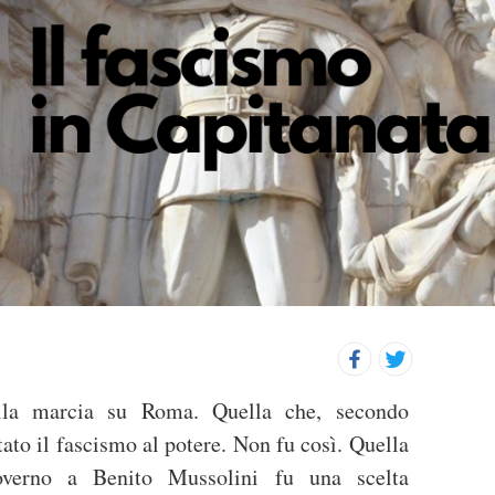
p
r
i
n
c
i
p
a
l
e
alla marcia su Roma. Quella che, secondo
tato il fascismo al potere. Non fu così. Quella
governo a Benito Mussolini fu una scelta