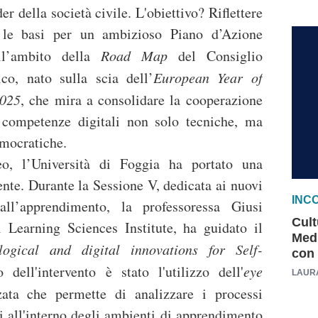
er della società civile. L'obiettivo? Riflettere
e le basi per un ambizioso Piano d’Azione
ll’ambito della
Road Map
del Consiglio
co, nato sulla scia dell’
European Year of
2025
, che mira a consolidare la cooperazione
 competenze digitali non solo tecniche, ma
mocratiche.
eo, l’Università di Foggia ha portato una
nte. Durante la Sessione V, dedicata ai nuovi
INCO
all’apprendimento, la professoressa Giusi
Cult
l Learning Sciences Institute, ha guidato il
Medi
ogical and digital innovations for Self-
con 
o dell'intervento è stato l'utilizzo dell'
eye
LAUR
ata che permette di analizzare i processi
ti all'interno degli ambienti di apprendimento