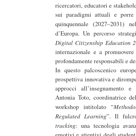
ricercatori, educatori e stakehold
sui paradigmi attuali e porr
quinquennale (2027–2031) ne
d’Europa. Un percorso strategi
Digital Citizenship Education 
internazionale e a promuovere
profondamente responsabili e de
In questo palcoscenico europ
prospettiva innovativa e dirompe
approcci all’insegnamento e 
Antonia Toto, coordinatrice de
workshop intitolato “
Methodol
Regulated Learning
”. Il fulcr
tracking
: una tecnologia avanz
emotivi e attentivi degli studen