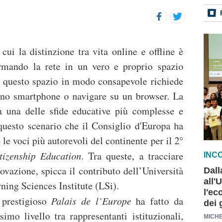
cui la distinzione tra vita online e offline è
rmando la rete in un vero e proprio spazio
e questo spazio in modo consapevole richiede
 uno smartphone o navigare su un browser. La
ta una delle sfide educative più complesse e
questo scenario che il Consiglio d'Europa ha
le voci più autorevoli del continente per il 2°
izenship Education
. Tra queste, a tracciare
INCO
novazione, spicca il contributo dell’Università
Dall
all'
ning Sciences Institute (LSi).
l'ec
 prestigioso
Palais de l’Europe
ha fatto da
dei 
imo livello tra rappresentanti istituzionali,
MICHE