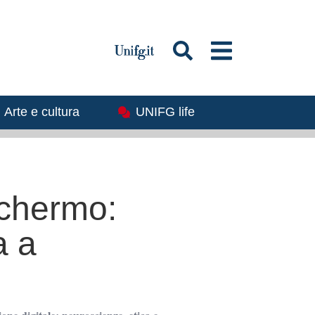
magine
Immagine
Arte e cultura
UNIFG life
schermo:
a a