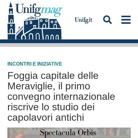
S
a
l
t
a
Testata
a
l
INCONTRI E INIZIATIVE
c
Foggia capitale delle
o
n
Meraviglie, il primo
t
convegno internazionale
e
riscrive lo studio dei
n
capolavori antichi
u
t
o