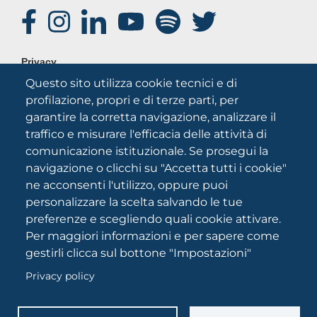
SOCIAL
FOOTER
Privacy
MENU
Questo sito utilizza cookie tecnici e di
Note legali
profilazione, propri e di terze parti, per
Credits
garantire la corretta navigazione, analizzare il
Chi siamo
traffico e misurare l'efficacia delle attività di
comunicazione istituzionale. Se prosegui la
navigazione o clicchi su "Accetta tutti i cookie"
ne acconsenti l'utilizzo, oppure puoi
personalizzare la scelta salvando le tue
preferenze e scegliendo quali cookie attivare.
Per maggiori informazioni e per sapere come
Università degli Studi di Foggia
gestirli clicca sul bottone "Impostazioni"
Via A.Gramsci 89/91 CF: 94045260711 Partita IVA:
03016180717
Privacy policy
Reg. Tribunale di Foggia 2046/2021
PEC: protocollo@cert.unifg.it Webmaster: