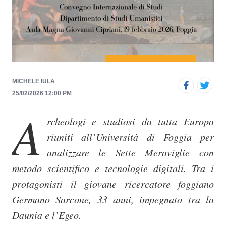
p
r
i
n
c
i
MICHELE IULA
p
25/02/2026 12:00 PM
a
A
l
rcheologi e studiosi da tutta Europa
e
riuniti all’Università di Foggia per
analizzare le Sette Meraviglie con
metodo scientifico e tecnologie digitali. Tra i
protagonisti il giovane ricercatore foggiano
Germano Sarcone, 33 anni, impegnato tra la
Daunia e l’Egeo.