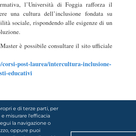
mativa, l’Università di Foggia rafforza il
re una cultura dell’inclusione fondata su
lità sociale, rispondendo alle esigenze di un
luzione.
Master è possibile consultare il sito ufficiale
e/corsi-post-laurea/intercultura-inclusione-
sti-educativi
ropri e di terze parti, per
 e misurare l'efficacia
FOOTER
segui la navigazione o
Privacy
MENU
lizzo, oppure puoi
Note legali