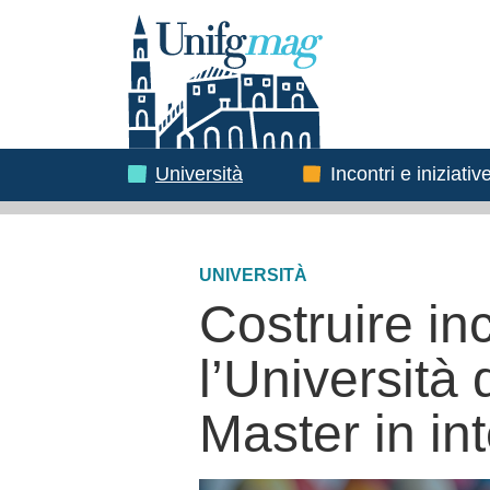
Testata
Immagine
Immagine
Università
Incontri e iniziativ
UNIVERSITÀ
Costruire in
l’Università
Master in in