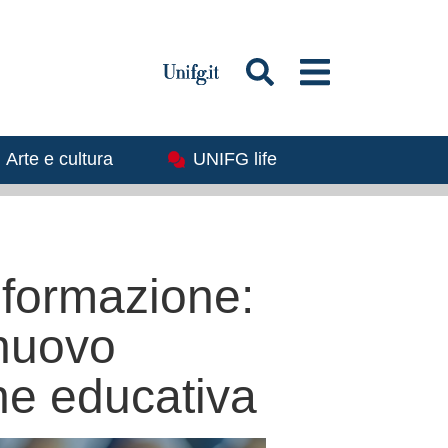
magine
Immagine
Arte e cultura
UNIFG life
a formazione:
 nuovo
ne educativa