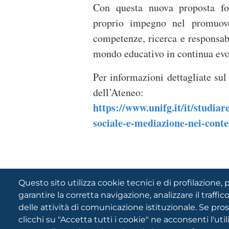
Con questa nuova proposta for
proprio impegno nel promuove
competenze, ricerca e responsabi
mondo educativo in continua evo
Per informazioni dettagliate sul 
dell’Ateneo:
https://www.unifg.it/it/studiar
sociale-e-mediazione-nei-conte
Questo sito utilizza cookie tecnici e di profilazione, p
garantire la corretta navigazione, analizzare il traffico
delle attività di comunicazione istituzionale. Se pro
clicchi su "Accetta tutti i cookie" ne acconsenti l'uti