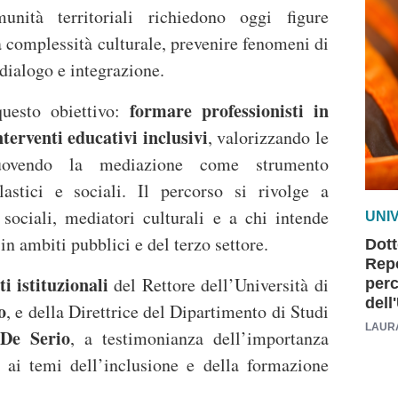
unità territoriali richiedono oggi figure
a complessità culturale, prevenire fenomeni di
 dialogo e integrazione.
formare professionisti in
uesto obiettivo:
nterventi educativi inclusivi
, valorizzando le
muovendo la mediazione come strumento
astici e sociali. Il percorso si rivolge a
 sociali, mediatori culturali e a chi intende
UNI
n ambiti pubblici e del terzo settore.
Dott
Repo
ti istituzionali
del Rettore dell’Università di
perc
dell
o
, e della Direttrice del Dipartimento di Studi
LAUR
 De Serio
, a testimonianza dell’importanza
eo ai temi dell’inclusione e della formazione