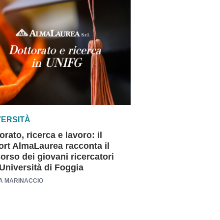
VERSITÀ
orato, ricerca e lavoro: il
rt AlmaLaurea racconta il
orso dei giovani ricercatori
'Università di Foggia
A MARINACCIO