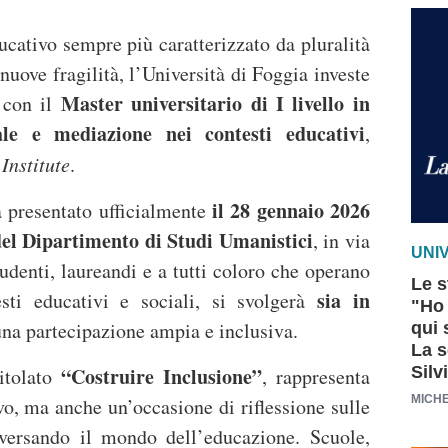
ucativo sempre più caratterizzato da pluralità
nuove fragilità, l’Università di Foggia investe
Master universitario di I livello in
 con il
iale e mediazione nei contesti educativi
,
Institute
.
il 28 gennaio 2026
à presentato ufficialmente
del Dipartimento di Studi Umanistici
, in via
UNI
udenti, laureandi e a tutti coloro che operano
Le s
sia in
sti educativi e sociali, si svolgerà
"Ho 
una partecipazione ampia e inclusiva.
qui 
La s
“Costruire Inclusione”
Silv
titolato
, rappresenta
MICHE
, ma anche un’occasione di riflessione sulle
aversando il mondo dell’educazione. Scuole,