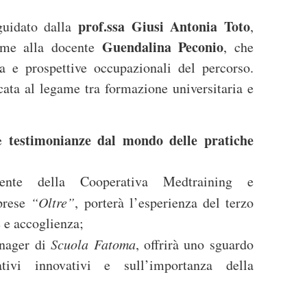
prof.ssa Giusi Antonia Toto
guidato dalla
,
Guendalina Peconio
ieme alla docente
, che
ura e prospettive occupazionali del percorso.
cata al legame tra formazione universitaria e
testimonianze dal mondo delle pratiche
le
dente della Cooperativa Medtraining e
mprese
“Oltre”
, porterà l’esperienza del terzo
e e accoglienza;
anager di
Scuola Fatoma
, offrirà uno sguardo
tivi innovativi e sull’importanza della