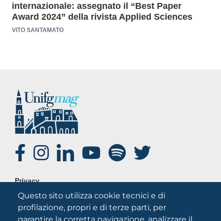
internazionale: assegnato il “Best Paper
Award 2024” della rivista Applied Sciences
VITO SANTAMATO
SOCIAL
FOOTER
Privacy
MENU
Questo sito utilizza cookie tecnici e di
Note legali
profilazione, propri e di terze parti, per
Credits
garantire la corretta navigazione, analizzare il