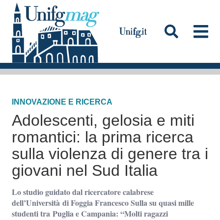
S
a
l
t
a
Testata
a
l
INNOVAZIONE E RICERCA
c
Adolescenti, gelosia e miti
o
n
romantici: la prima ricerca
t
sulla violenza di genere tra i
e
giovani nel Sud Italia
n
u
Lo studio guidato dal ricercatore calabrese
t
dell’Università di Foggia Francesco Sulla su quasi mille
studenti tra Puglia e Campania: “Molti ragazzi
o