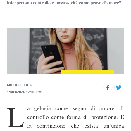
interpretano controllo e possessività come prove d’amore”
p
r
i
n
c
i
p
a
l
e
MICHELE IULA
19/03/2026 12:00 PM
L
a gelosia come segno di amore. Il
controllo come forma di
protezione. E
la convinzione che esista un’unica