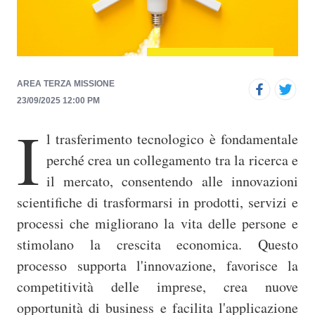
p
r
i
n
AREA TERZA MISSIONE
c
23/09/2025 12:00 PM
i
I
p
l trasferimento tecnologico è fondamentale
a
perché crea un collegamento tra la ricerca e
l
il mercato, consentendo alle innovazioni
e
scientifiche di trasformarsi in prodotti, servizi e
processi che migliorano la vita delle persone e
stimolano la crescita economica. Questo
processo supporta l'innovazione, favorisce la
competitività delle imprese, crea nuove
opportunità di business e facilita l'applicazione