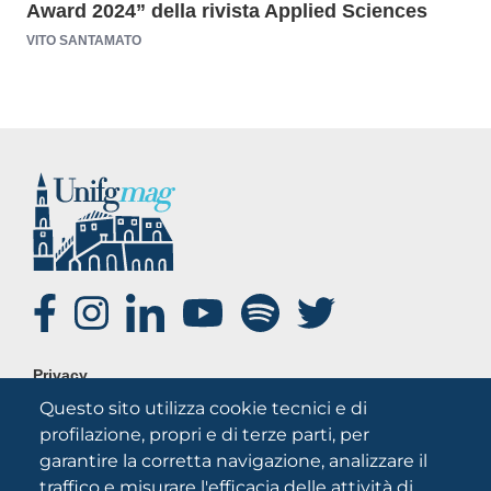
Award 2024” della rivista Applied Sciences
VITO SANTAMATO
SOCIAL
FOOTER
Privacy
MENU
Questo sito utilizza cookie tecnici e di
Note legali
profilazione, propri e di terze parti, per
Credits
garantire la corretta navigazione, analizzare il
Chi siamo
traffico e misurare l'efficacia delle attività di