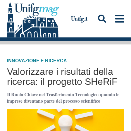
S
a
l
t
a
Testata
a
l
INNOVAZIONE E RICERCA
c
Valorizzare i risultati della
o
n
ricerca: il progetto SHeRiF
t
Il Ruolo Chiave nel Trasferimento Tecnologico quando le
e
imprese diventano parte del processo scientifico
n
u
t
o