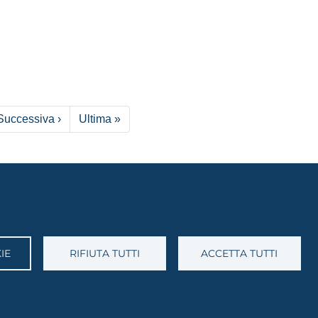
Pagina successiva
Ultima pagina
Successiva ›
Ultima »
IE
RIFIUTA TUTTI
ACCETTA TUTTI
Università degli Studi di Foggia
i 89/91 CF: 94045260711 Partita IVA: 03016180717
Reg. Tribunale di Foggia 2046/2021
collo@cert.unifg.it Webmaster: servizioweb@unifg.it