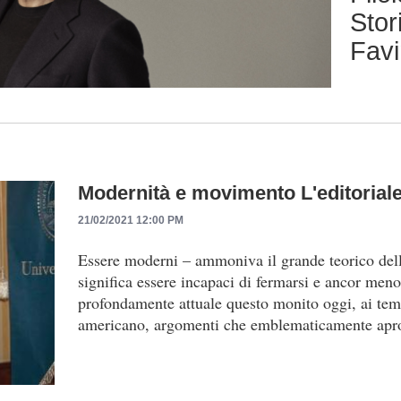
p
Stor
r
Fav
i
n
c
i
p
a
Modernità e movimento L'editoriale
l
21/02/2021 12:00 PM
e
Essere moderni – ammoniva il grande teorico de
significa essere incapaci di fermarsi e ancor meno
profondamente attuale questo monito oggi, ai tem
americano, argomenti che emblematicamente ap