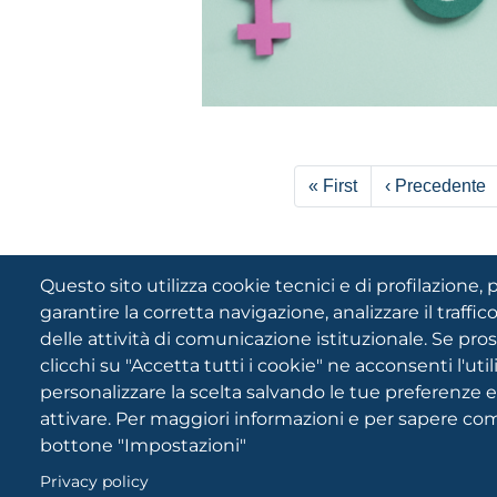
Paginazione
Prima pagina
P
« First
‹ Precedente
Questo sito utilizza cookie tecnici e di profilazione, p
garantire la corretta navigazione, analizzare il traffico
delle attività di comunicazione istituzionale. Se pro
clicchi su "Accetta tutti i cookie" ne acconsenti l'uti
personalizzare la scelta salvando le tue preferenze 
attivare. Per maggiori informazioni e per sapere come
bottone "Impostazioni"
SOCIAL
C
Privacy policy