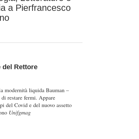
ia a Pierfrancesco
ino
 del Rettore
lla modernità liquida Bauman –
 di restare fermi. Appare
pi del Covid e del nuovo assetto
rono
Unifgmag