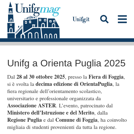
S
a
l
t
a
Testata
a
l
Unifg a Orienta Puglia 2025
c
o
28 al 30 ottobre 2025
Fiera di Foggia
Dal
, presso la
,
n
decima edizione di OrientaPuglia
si è svolta la
, la
t
fiera regionale dell’orientamento scolastico,
e
universitario e professionale organizzata da
Associazione ASTER
n
. L’evento, patrocinato dal
Ministero dell’Istruzione e del Merito
, dalla
u
Regione Puglia
Comune di Foggia
e dal
, ha coinvolto
t
migliaia di studenti provenienti da tutta la regione.
o