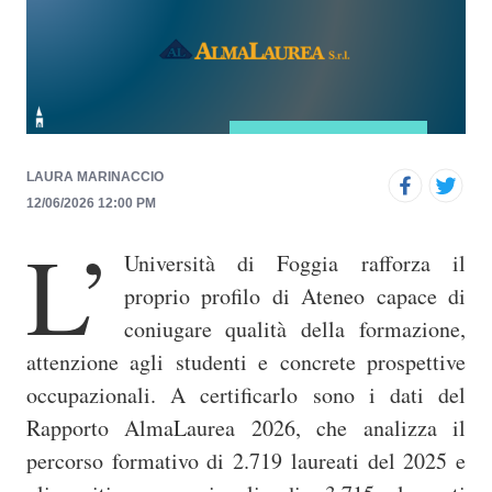
p
r
i
n
c
i
LAURA MARINACCIO
p
12/06/2026 12:00 PM
a
L’
Università di Foggia rafforza il
l
e
proprio profilo di Ateneo capace di
coniugare qualità della formazione,
attenzione agli studenti e concrete prospettive
occupazionali. A certificarlo sono i dati del
Rapporto AlmaLaurea 2026, che analizza il
percorso formativo di 2.719 laureati del 2025 e