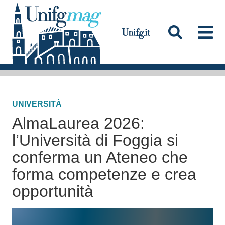
S
a
l
t
a
Testata
a
l
UNIVERSITÀ
c
AlmaLaurea 2026:
o
n
l’Università di Foggia si
t
conferma un Ateneo che
e
forma competenze e crea
n
opportunità
u
t
o