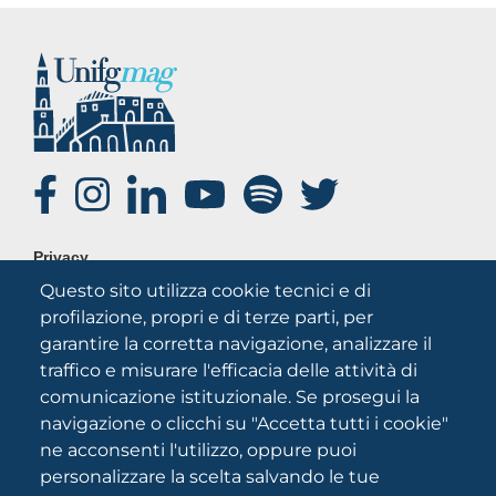
SOCIAL
FOOTER
Privacy
MENU
Questo sito utilizza cookie tecnici e di
Note legali
profilazione, propri e di terze parti, per
Credits
garantire la corretta navigazione, analizzare il
Chi siamo
traffico e misurare l'efficacia delle attività di
comunicazione istituzionale. Se prosegui la
navigazione o clicchi su "Accetta tutti i cookie"
ne acconsenti l'utilizzo, oppure puoi
personalizzare la scelta salvando le tue