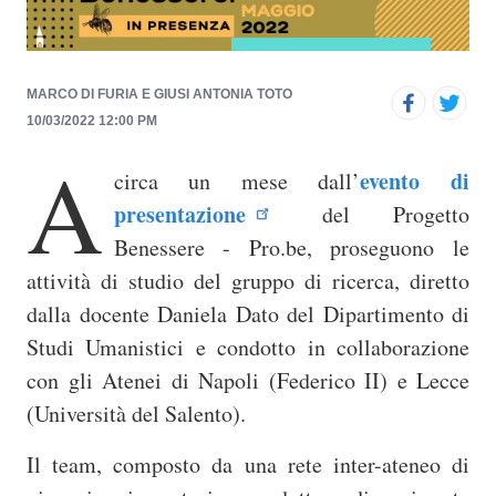
p
r
i
MARCO DI FURIA E GIUSI ANTONIA TOTO
n
10/03/2022 12:00 PM
c
A
i
evento di
circa un mese dall’
p
presentazione
del Progetto
a
Benessere - Pro.be, proseguono le
l
attività di studio del gruppo di ricerca, diretto
e
dalla docente Daniela Dato del Dipartimento di
Studi Umanistici e condotto in collaborazione
con gli Atenei di Napoli (Federico II) e Lecce
(Università del Salento).
Il team, composto da una rete inter-ateneo di