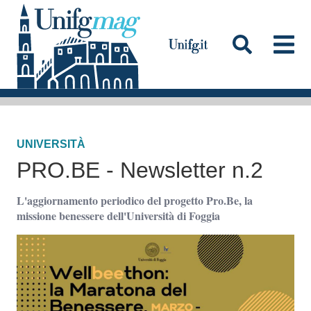
S
a
l
t
a
Testata
a
l
UNIVERSITÀ
c
PRO.BE - Newsletter n.2
o
n
L'aggiornamento periodico del progetto Pro.Be, la
t
missione benessere dell'Università di Foggia
e
n
u
t
o