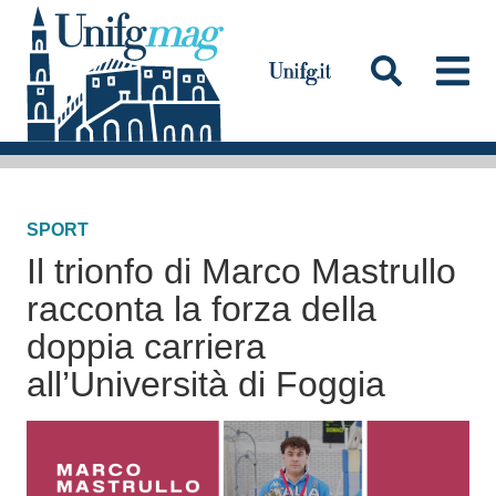
S
a
l
t
a
Testata
a
l
SPORT
c
Il trionfo di Marco Mastrullo
o
n
racconta la forza della
t
doppia carriera
e
all’Università di Foggia
n
u
t
o