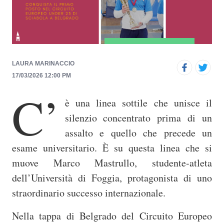
p
r
i
n
c
LAURA MARINACCIO
i
17/03/2026 12:00 PM
C’
p
è una linea sottile che unisce il
a
silenzio concentrato prima di un
l
assalto e quello che precede un
e
esame universitario. È su questa linea che si
muove Marco Mastrullo, studente-atleta
dell’
Università di Foggia
, protagonista di uno
straordinario successo internazionale.
Nella tappa di Belgrado del Circuito Europeo