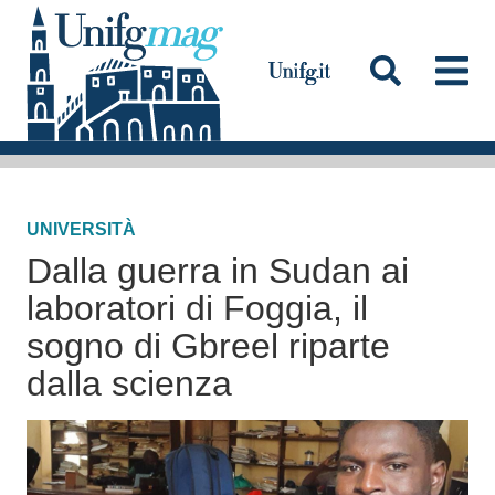
S
a
l
t
a
Testata
a
l
UNIVERSITÀ
c
Dalla guerra in Sudan ai
o
n
laboratori di Foggia, il
t
sogno di Gbreel riparte
e
dalla scienza
n
u
t
o