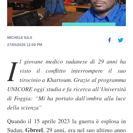
p
r
i
n
c
MICHELE IULA
i
27/05/2026 12:00 PM
I
p
l giovane medico sudanese di 29 anni ha
a
visto il conflitto interrompere il suo
l
e
tirocinio a Khartoum. Grazie al programma
UNICORE oggi studia e fa ricerca all’Università
di Foggia: “Mi ha portato dall’ombra alla luce
della scienza”
Quando il 15 aprile 2023 la guerra è esplosa in
Gbreel
Sudan,
, 29 anni, era nel suo ultimo anno